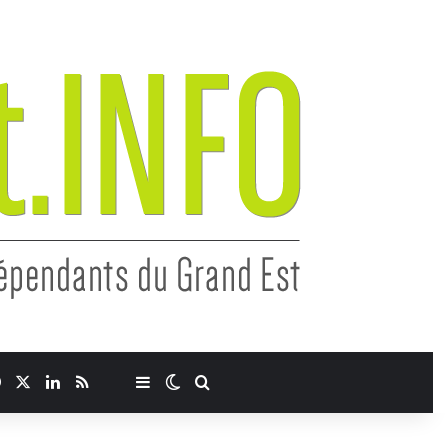
Facebook
X
Linkedin
RSS
Sidebar (barre latérale)
Switch skin
Chercher
Newsletter