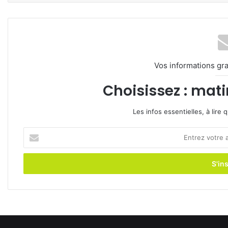
Vos informations gra
Choisissez : mati
Les infos essentielles, à lire
Entrez
votre
adresse
e-
mail